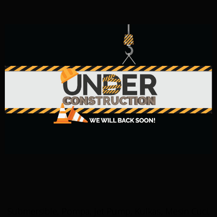
Submersible, Pompa, Jet Pump, Kulkas, Mesin Cuci,